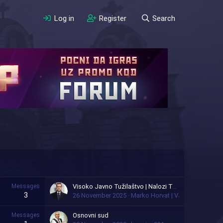
Log in
Register
Search
Messages
Visoko Javno Tužilaštvo | Nalozi Tužilaštva Republike Srbije i Grada Beograda
3
26 November 2025
Marko Horvat | VJT
Messages
Osnovni sud