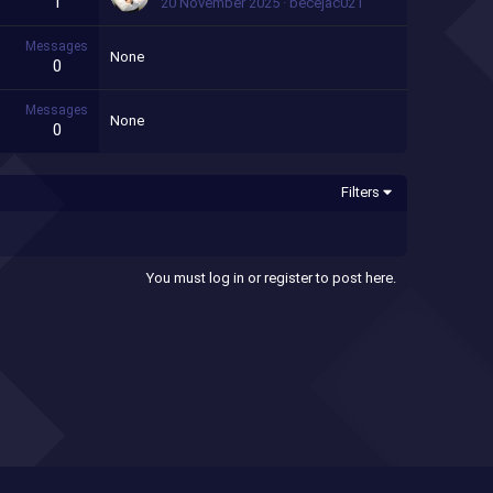
1
20 November 2025
becejac021
Messages
None
0
Messages
None
0
Filters
You must log in or register to post here.