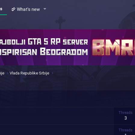
s
What's new
ije
Vlada Republike Srbije
Threads
3
Threads