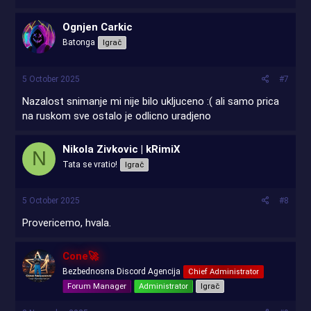
Ognjen Carkic
Batonga
Igrač
5 October 2025
#7
Nazalost snimanje mi nije bilo ukljuceno :( ali samo prica
na ruskom sve ostalo je odlicno uradjeno
Nikola Zivkovic | kRimiX
N
Tata se vratio!
Igrač
5 October 2025
#8
Provericemo, hvala.
Cone🚀
Bezbednosna Discord Agencija
Chief Administrator
Forum Manager
Administrator
Igrač