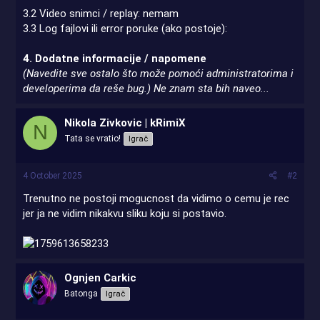
3.2 Video snimci / replay: nemam
3.3 Log fajlovi ili error poruke (ako postoje):
4. Dodatne informacije / napomene
(Navedite sve ostalo što može pomoći administratorima i
developerima da reše bug.) Ne znam sta bih naveo...
Nikola Zivkovic | kRimiX
N
Tata se vratio!
Igrač
4 October 2025
#2
Trenutno ne postoji mogucnost da vidimo o cemu je rec
jer ja ne vidim nikakvu sliku koju si postavio.
Ognjen Carkic
Batonga
Igrač