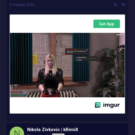
5 October 2025
#3
Nikola Zivkovic | kRimiX
N