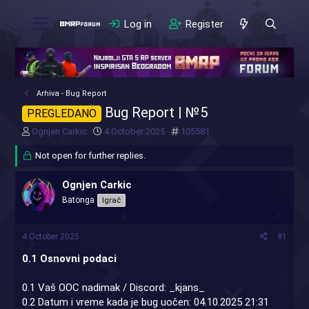
Log in
Register
Arhiva - Bug Report
Bug Report | №5
PREGLEDANO
T
S
#
Ognjen Carkic
4 October 2025
105581
h
t
r
Not open for further replies.
a
e
r
a
t
Ognjen Carkic
d
d
Batonga
Igrač
s
a
t
t
a
e
4 October 2025
#1
r
t
0.1 Osnovni podaci
e
r
0.1 Vaš OOC nadimak / Discord: _kjans_
0.2 Datum i vreme kada je bug uočen: 04.10.2025 21:31