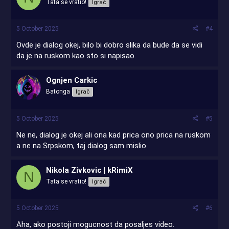
Tata se vratio!
Igrač
5 October 2025
#4
Ovde je dialog okej, bilo bi dobro slika da bude da se vidi
da je na ruskom kao sto si napisao.
Ognjen Carkic
Batonga
Igrač
5 October 2025
#5
Ne ne, dialog je okej ali ona kad prica ono prica na ruskom
a ne na Srpskom, taj dialog sam mislio
Nikola Zivkovic | kRimiX
N
Tata se vratio!
Igrač
5 October 2025
#6
Aha, ako postoji mogucnost da posaljes video.