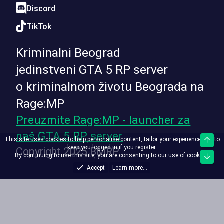
Discord
TikTok
Kriminalni Beograd
jedinstveni GTA 5 RP server
o kriminalnom životu Beograda na
Rage:MP
Preuzmite Rage:MP - launcher za
naš GTA 5 RP server
This site uses cookies to help personalise content, tailor your experience and to
Top
keep you logged in if you register.
Copyright 2025 BMRP
By continuing to use this site, you are consenting to our use of cookies.
Bott
Accept
Learn more...