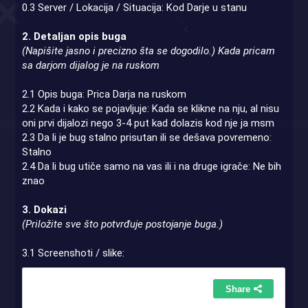
0.3 Server / Lokacija / Situacija: Kod Darje u stanu
2. Detaljan opis buga
(Napišite jasno i precizno šta se dogodilo.) Kada pricam
sa darjom dijalog je na ruskom
2.1 Opis buga: Prica Darja na ruskom
2.2 Kada i kako se pojavljuje: Kada se klikne na nju, al nisu
oni prvi dijalozi nego 3-4 put kad dolazis kod nje ja msm
2.3 Da li je bug stalno prisutan ili se dešava povremeno:
Stalno
2.4 Da li bug utiče samo na vas ili i na druge igrače: Ne bih
znao
3. Dokazi
(Priložite sve što potvrđuje postojanje buga.)
3.1 Screenshoti / slike: