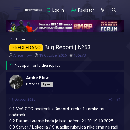
Log in
Register
Arhiva - Bug Report
Bug Report | №53
PREGLEDANO
T
S
#
Amke Flow
19 October 2025
106278
h
t
r
Not open for further replies.
a
e
r
a
t
Amke Flow
d
d
Batonga
Igrač
s
a
t
t
a
e
19 October 2025
#1
r
t
0.1 Vaš OOC nadimak / Discord: amke.1 i amke mi
e
nadimak
r
0.2 Datum i vreme kada je bug uočen: 21.30 19.10.2025
0.3 Server / Lokacija / Situacija: rukavica nike crna ne radi