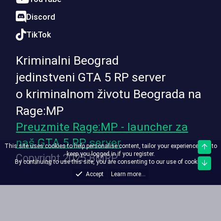
Discord
TikTok
Kriminalni Beograd
jedinstveni GTA 5 RP server
o kriminalnom životu Beograda na
Rage:MP
Preuzmite Rage:MP - launcher za
naš GTA 5 RP server
This site uses cookies to help personalise content, tailor your experience and to
Top
keep you logged in if you register.
Copyright 2025 BMRP
By continuing to use this site, you are consenting to our use of cookies.
Bott
Accept
Learn more...