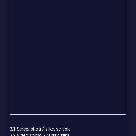
3.1 Screenshoti / slike: sc dole
3.2 Video snimci / replay: slika