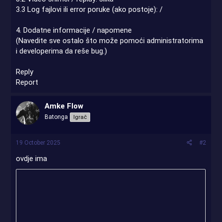
3.3 Log fajlovi ili error poruke (ako postoje): /
4. Dodatne informacije / napomene
(Navedite sve ostalo što može pomoći administratorima
i developerima da reše bug.)
Reply
Report
Amke Flow
Batonga
Igrač
19 October 2025
#2
ovdje ima