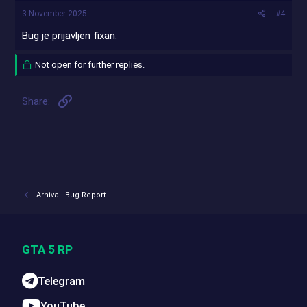
3 November 2025
#4
Bug je prijavljen fixan.
Not open for further replies.
Link
Share:
Arhiva - Bug Report
GTA 5 RP
Telegram
YouTube