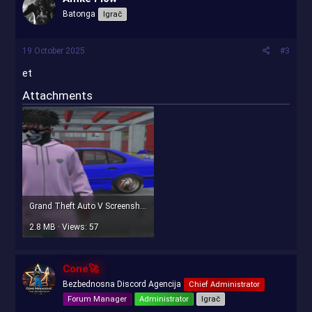
Batonga
Igrač
19 October 2025
#3
et
Attachments
Grand Theft Auto V Screenshot 2025.10.19 - 21.38.20.17.png
2.8 MB · Views: 57
Cone🚀
Bezbednosna Discord Agencija
Chief Administrator
Forum Manager
Administrator
Igrač