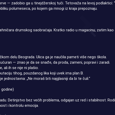
brve — zadobio ga u tinejdžerskoj tuči. Tetovaža na levoj podlaktici: 
liku polumeseca, po kojem ga mnogi iz kraja prepoznaju.
tehničara drumskog saobraćaja. Kratko radio u magacinu, zatim kao d
ičkom delu Beograda. Ulica ga je naučila pameti više nego škola.
ućuran — znao je da se snađe, da proda, zameni, popravi i zaradi.
 ali ih se nije ni plašio.
utaciju tihog, pouzdanog lika koji uvek ima plan B.
je jednostavna: „Ne moraš biti najglasniji da bi te čuli.“
3 godine)
u. Detinjstvo bez većih problema, odgajan uz red i stabilnost. Roditel
ost i kontrolu emocija.