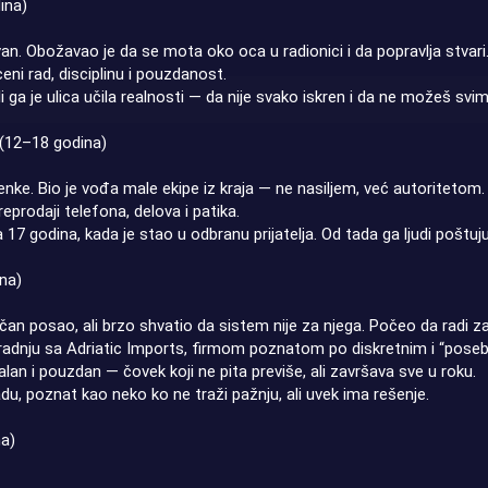
ina)
ivan. Obožavao je da se mota oko oca u radionici i da popravlja stvari
ni rad, disciplinu i pouzdanost.
i ga je ulica učila realnosti — da nije svako iskren i da ne možeš svim
 (12–18 godina)
senke. Bio je vođa male ekipe iz kraja — ne nasiljem, već autoritetom.
eprodaji telefona, delova i patika.
17 godina, kada je stao u odbranu prijatelja. Od tada ga ljudi poštuju j
na)
an posao, ali brzo shvatio da sistem nije za njega. Počeo da radi za 
adnju sa Adriatic Imports, firmom poznatom po diskretnim i “poseb
lan i pouzdan — čovek koji ne pita previše, ali završava sve u roku.
du, poznat kao neko ko ne traži pažnju, ali uvek ima rešenje.
na)