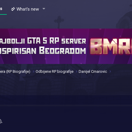
s
What's new
era (RP Biografije)
Odbijene RP biografije
Danijel Cmarovic
),