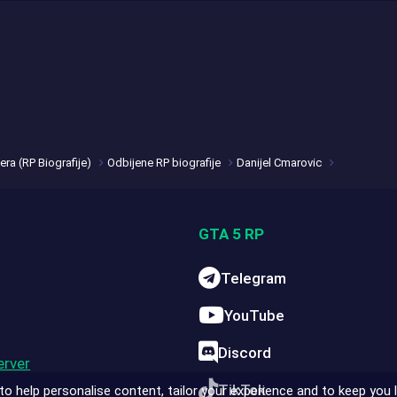
era (RP Biografije)
Odbijene RP biografije
Danijel Cmarovic
GTA 5 RP
Telegram
YouTube
Discord
erver
TikTok
to help personalise content, tailor your experience and to keep you lo