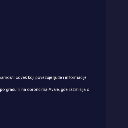
varnosti čovek koji povezuje ljude i informacije.
 po gradu ili na obroncima Avale, gde razmišlja o