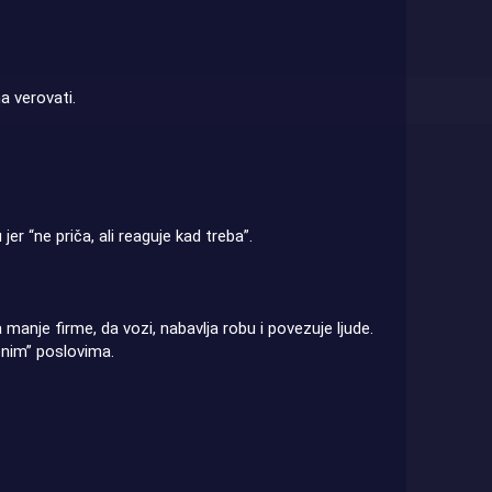
.
a verovati.
er “ne priča, ali reaguje kad treba”.
manje firme, da vozi, nabavlja robu i povezuje ljude.
nim” poslovima.