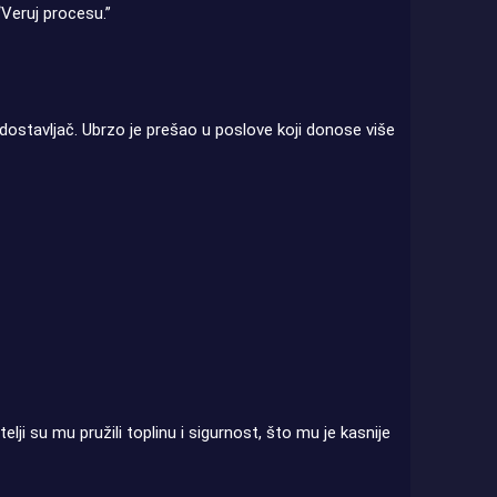
“Veruj procesu.”
ostavljač. Ubrzo je prešao u poslove koji donose više
ji su mu pružili toplinu i sigurnost, što mu je kasnije