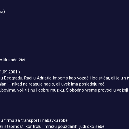
na)
)
 lik sada živi
1.09.2001.)
u Beogradu. Radi u Adriatic Imports kao vozač i logističar, ali je u st
alan — nikad ne reaguje naglo, ali uvek ima poslednju reč.
lubovima, voli tišinu i dobru muziku. Slobodno vreme provodi u vožnji
nu firmu za transport i nabavku robe.
eli stabilnost, kontrolu i mrežu pouzdanih ljudi oko sebe.