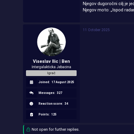
Njegov dugoročni cilj je j
Njegov moto: „Ispod radar
11 October 2025
Viseslav Ilic | Ben
Intergalakticka Jebacina
Igrač
Joined:
17 August 2025
Messages:
327
Reaction score:
34
Points:
125
Not open for further replies.