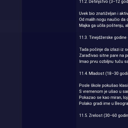
11.2. Detinjstvo (3–12 god
Uvek bio znatiželjan i akt
Od malih nogu naučio da ce
Majka ga učila poštenju, al
11.3. Tinejdžerske godine
Tada počinje da izlazi iz 
Zarađivao sitne pare na pr
Imao prvu ozbiljnu tuču sa 
11.4. Mladost (18–30 godi
Posle škole pokušao klasič
S vremenom je ušao u sar
Pokazao se kao miran, loja
Polako gradi ime u Beogra
11.5. Zrelost (30–60 godi
.