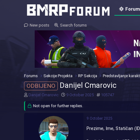
Forum
New posts
Search forums
Forums
Sekcije Projekta
RP Sekcija
Predstavljanje karakt
Danijel Cmarovic
ODBIJENO
T
S
#
Danijel Cmarovic
9 October 2025
105747
h
t
r
Not open for further replies.
a
e
r
a
t
9 October 2025
d
d
Prezime, Ime, Statičan (ID
s
a
t
t
a
e