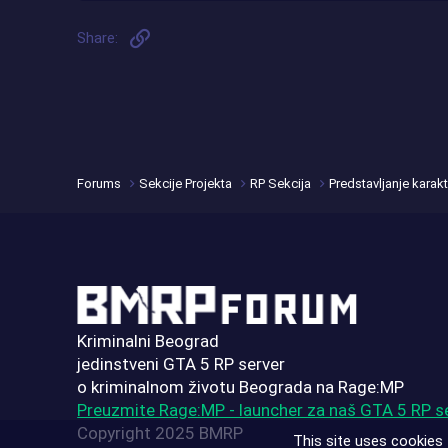
Link
Share:
Forums
Sekcije Projekta
RP Sekcija
Predstavljanje karakt
Kriminalni Beograd
jedinstveni GTA 5 RP server
o kriminalnom životu Beograda na Rage:MP
Preuzmite Rage:MP - launcher za naš GTA 5 RP s
Copyright 2025 BMRP
This site uses cookies 