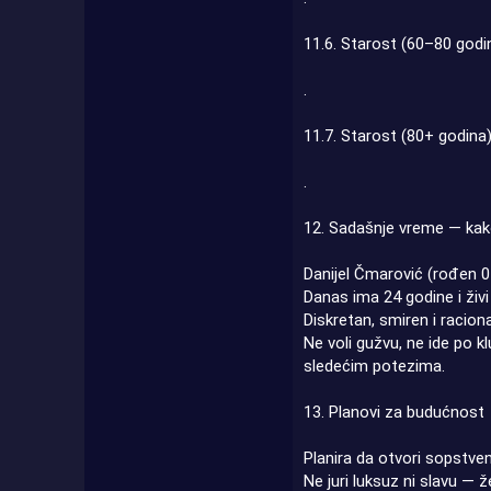
11.6. Starost (60–80 godi
.
11.7. Starost (80+ godina
.
12. Sadašnje vreme — kako
Danijel Čmarović (rođen 0
Danas ima 24 godine i živi 
Diskretan, smiren i racion
Ne voli gužvu, ne ide po k
sledećim potezima.
13. Planovi za budućnost
Planira da otvori sopstve
Ne juri luksuz ni slavu — ž