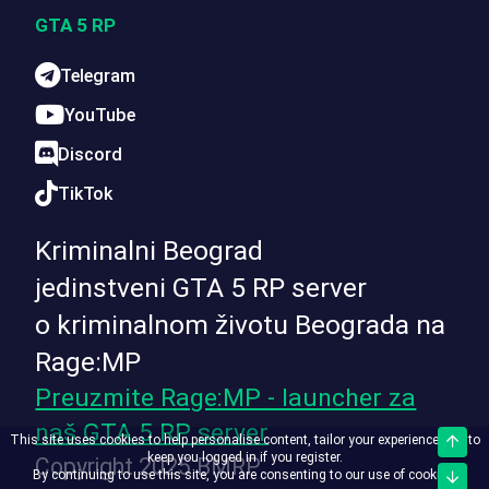
GTA 5 RP
Telegram
YouTube
Discord
TikTok
Kriminalni Beograd
jedinstveni GTA 5 RP server
o kriminalnom životu Beograda na
Rage:MP
Preuzmite Rage:MP - launcher za
naš GTA 5 RP server
This site uses cookies to help personalise content, tailor your experience and to
Top
keep you logged in if you register.
Copyright 2025 BMRP
By continuing to use this site, you are consenting to our use of cookies.
Bott