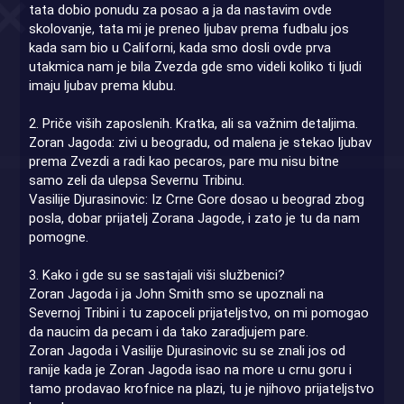
tata dobio ponudu za posao a ja da nastavim ovde
skolovanje, tata mi je preneo ljubav prema fudbalu jos
kada sam bio u Californi, kada smo dosli ovde prva
utakmica nam je bila Zvezda gde smo videli koliko ti ljudi
imaju ljubav prema klubu.
2. Priče viših zaposlenih. Kratka, ali sa važnim detaljima.
Zoran Jagoda: zivi u beogradu, od malena je stekao ljubav
prema Zvezdi a radi kao pecaros, pare mu nisu bitne
samo zeli da ulepsa Severnu Tribinu.
Vasilije Djurasinovic: Iz Crne Gore dosao u beograd zbog
posla, dobar prijatelj Zorana Jagode, i zato je tu da nam
pomogne.
3. Kako i gde su se sastajali viši službenici?
Zoran Jagoda i ja John Smith smo se upoznali na
Severnoj Tribini i tu zapoceli prijateljstvo, on mi pomogao
da naucim da pecam i da tako zaradjujem pare.
Zoran Jagoda i Vasilije Djurasinovic su se znali jos od
ranije kada je Zoran Jagoda isao na more u crnu goru i
tamo prodavao krofnice na plazi, tu je njihovo prijateljstvo