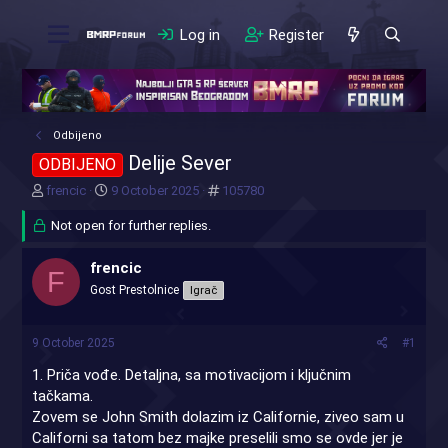
Log in
Register
Odbijeno
Delije Sever
ODBIJENO
T
S
#
frencic
9 October 2025
105780
h
t
r
Not open for further replies.
a
e
r
a
t
frencic
F
d
d
Gost Prestolnice
Igrač
s
a
t
t
a
e
9 October 2025
#1
r
t
1. Priča vođe. Detaljna, sa motivacijom i ključnim
e
tačkama.
r
Zovem se John Smith dolazim iz Californie, ziveo sam u
Californi sa tatom bez majke preselili smo se ovde jer je