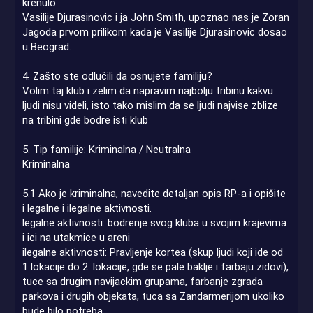
krenulo.
Vasilije Djurasinovic i ja John Smith, upoznao nas je Zoran
Jagoda prvom prilikom kada je Vasilije Djurasinovic dosao
u Beograd.
4. Zašto ste odlučili da osnujete familiju?
Volim taj klub i zelim da napravim najbolju tribinu kakvu
ljudi nisu videli, isto tako mislim da se ljudi najvise zblize
na tribini gde bodre isti klub
5. Tip familije: Kriminalna / Neutralna
Kriminalna
5.1 Ako je kriminalna, navedite detaljan opis RP-a i opišite
i legalne i ilegalne aktivnosti.
legalne aktivnosti: bodrenje svog kluba u svojim krajevima
i ici na utakmice u areni
ilegalne aktivnosti: Pravljenje kortea (skup ljudi koji ide od
1 lokacije do 2. lokacije, gde se pale baklje i farbaju zidovi),
tuce sa drugim navijackim grupama, farbanje zgrada
parkova i drugih objekata, tuca sa Zandarmerijom ukoliko
bude bilo potreba.