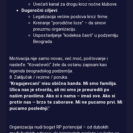
Uvećati kanal za drogu kroz noćne klubove.
Dugoročni ciljevi:
Legalizacija većine poslova kroz firme.
Kreiranje "porodične loze" – da sinovi
preuzmu organizaciju.
Uspostavljanje "kodeksa časti" u podzemlju
Beograda.
Motivacija nije samo novac, već moć, poštovanje i
nasleđe. "Kovačevići" žele da ostanu zapisani kao
legenda beogradskog podzemlja
.
8. Zaključak / rezime / poruka.
"Kragujevcani" nisu obična banda. Mi smo familija.
Ulica nas je stvorila, ali mi smo je preuredili po
našim pravilima. Ako si s nama – imaš sve. Ako si
protiv nas – brzo te zaborave. Mi ne pucamo prvi. Mi
pucamo poslednji."
Organizacija nudi bogat RP potencijal – od dubokih