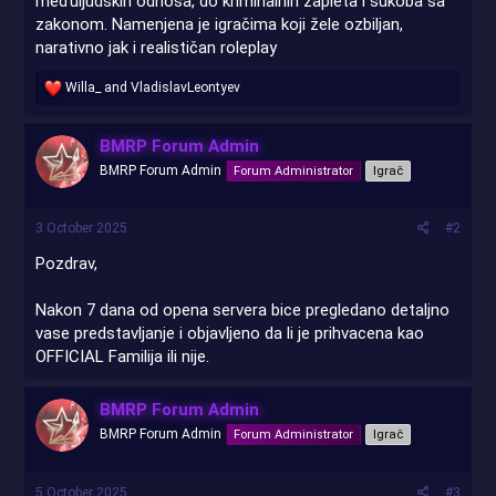
međuljudskih odnosa, do kriminalnih zapleta i sukoba sa
zakonom. Namenjena je igračima koji žele ozbiljan,
narativno jak i realističan roleplay
R
Willa_
and
VladislavLeontyev
e
a
c
BMRP Forum Admin
t
BMRP Forum Admin
Forum Administrator
Igrač
i
o
n
s
3 October 2025
#2
:
Pozdrav,
Nakon 7 dana od opena servera bice pregledano detaljno
vase predstavljanje i objavljeno da li je prihvacena kao
OFFICIAL Familija ili nije.
BMRP Forum Admin
BMRP Forum Admin
Forum Administrator
Igrač
5 October 2025
#3