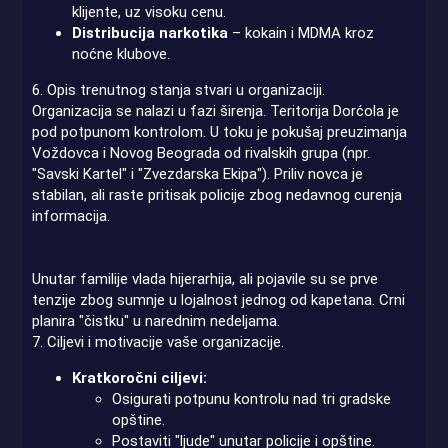
klijente, uz visoku cenu.
Distribucija narkotika
– kokain i MDMA kroz
noćne klubove.
6. Opis trenutnog stanja stvari u organizaciji.
Organizacija se nalazi u fazi širenja. Teritorija Dorćola je
pod potpunom kontrolom. U toku je pokušaj preuzimanja
Voždovca i Novog Beograda od rivalskih grupa (npr.
"Savski Kartel" i "Zvezdarska Ekipa"). Priliv novca je
stabilan, ali raste pritisak policije zbog nedavnog curenja
informacija.
Unutar familije vlada hijerarhija, ali pojavile su se prve
tenzije zbog sumnje u lojalnost jednog od kapetana. Crni
planira "čistku" u narednim nedeljama.
7. Ciljevi i motivacije vaše organizacije.
Kratkoročni ciljevi:
Osigurati potpunu kontrolu nad tri gradske
opštine.
Postaviti "ljude" unutar policije i opštine.