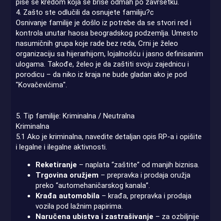
piše se kredom koja se briše odmah po završetku.
4. Zašto ste odlučili da osnujete familiju?c
Osnivanje familije je došlo iz potrebe da se stvori red i
kontrola unutar haosa beogradskog podzemlja. Umesto
nasumičnih grupa koje rade bez reda, Crni je želeo
organizaciju sa hijerarhijom, lojalnošću i jasno definisanim
ulogama. Takođe, želeo je da zaštiti svoju zajednicu i
porodicu – da niko iz kraja ne bude gladan ako je pod
"Kovačevićima".
5. Tip familije: Kriminalna / Neutralna
Kriminalna
5.1 Ako je kriminalna, navedite detaljan opis RP-a i opišite
i legalne i ilegalne aktivnosti.
Reketiranje
– naplata “zaštite” od manjih biznisa.
Trgovina oružjem
– prepravka i prodaja oružja
preko “automehaničarskog kanala”.
Krađa automobila
– krađa, prepravka i prodaja
vozila pod lažnim papirima.
Naručena ubistva i zastrašivanje
– za ozbiljnije