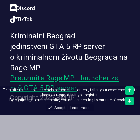
Discord
TikTok
Kriminalni Beograd
jedinstveni GTA 5 RP server
o kriminalnom životu Beograda na
Rage:MP
Preuzmite Rage:MP - launcher za
naš GTA 5 RP server
This site uses cookies to help personalise content, tailor your experience and to
Top
keep you logged in if you register.
Copyright 2025 BMRP
By continuing to use this site, you are consenting to our use of cookies.
Bott
Accept
Learn more...