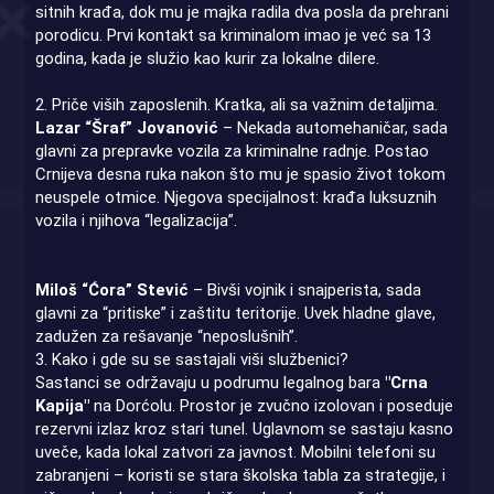
sitnih krađa, dok mu je majka radila dva posla da prehrani
porodicu. Prvi kontakt sa kriminalom imao je već sa 13
godina, kada je služio kao kurir za lokalne dilere.
2. Priče viših zaposlenih. Kratka, ali sa važnim detaljima.
Lazar “Šraf” Jovanović
– Nekada automehaničar, sada
glavni za prepravke vozila za kriminalne radnje. Postao
Crnijeva desna ruka nakon što mu je spasio život tokom
neuspele otmice. Njegova specijalnost: krađa luksuznih
vozila i njihova “legalizacija”.
Miloš “Ćora” Stević
– Bivši vojnik i snajperista, sada
glavni za “pritiske” i zaštitu teritorije. Uvek hladne glave,
zadužen za rešavanje “neposlušnih”.
3. Kako i gde su se sastajali viši službenici?
Sastanci se održavaju u podrumu legalnog bara
"Crna
Kapija"
na Dorćolu. Prostor je zvučno izolovan i poseduje
rezervni izlaz kroz stari tunel. Uglavnom se sastaju kasno
uveče, kada lokal zatvori za javnost. Mobilni telefoni su
zabranjeni – koristi se stara školska tabla za strategije, i