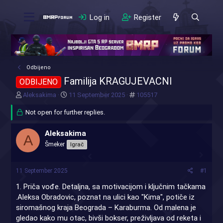
Log in
Register
Odbijeno
Familija KRAGUJEVACNI
ODBIJENO
T
S
#
Aleksakima
11 September 2025
105517
h
t
r
Not open for further replies.
a
e
r
a
t
Aleksakima
A
d
d
Šmeker
Igrač
s
a
t
t
a
e
11 September 2025
#1
r
t
1. Priča vođe. Detaljna, sa motivacijom i ključnim tačkama
e
.Aleksa Obradovic, poznat na ulici kao "Kima", potiče iz
r
siromašnog kraja Beograda – Karaburma. Od malena je
gledao kako mu otac, bivši bokser, preživljava od reketa i