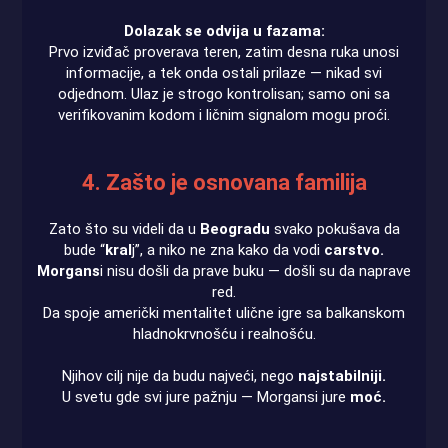
Dolazak se odvija u fazama:
Prvo izviđač proverava teren, zatim desna ruka unosi
informacije, a tek onda ostali prilaze — nikad svi
odjednom. Ulaz je strogo kontrolisan; samo oni sa
verifikovanim kodom i ličnim signalom mogu proći.
4. Zašto je osnovana familija
Zato što su videli da u
Beogradu
svako pokušava da
bude “
kral
j”, a niko ne zna kako da vodi
carstvo.
Morgans
i nisu došli da prave buku — došli su da naprave
red.
Da spoje američki mentalitet ulične igre sa balkanskom
hladnokrvnošću i realnošću.
Njihov cilj nije da budu najveći, nego
najstabilniji.
U svetu gde svi jure pažnju — Morgansi jure
moć.