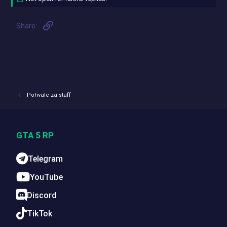
Link
Share:
Pohvale za staff
GTA 5 RP
Telegram
YouTube
Discord
TikTok