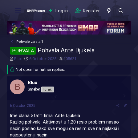
Log in
Register
Pohvale za staff
Pohvala Ante Djukela
POHVALA
T
S
#
Blux
6 October 2025
105621
h
t
r
Not open for further replies.
a
e
r
a
t
Blux
B
d
d
Šmeker
Igrač
s
a
t
t
a
e
6 October 2025
#1
r
t
Ime člana Staff tima: Ante Djukela
e
Razlog pohvale: Aktivnost u 1:20 resio problem nasao
r
nacin poslao kako sve mogu da resim sve na najlaksi i
najopusteniji nacin