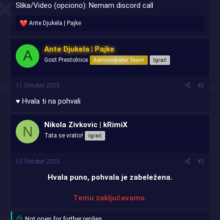
Slika/Video (opciono): Nemam discord call
R
Ante Djukela | Pajke
e
a
c
Ante Djukela | Pajke
A
t
Gost Prestolnice
Administrator Team
Igrač
i
o
n
s
11 October 2025
#2
:
♥ Hvala ti na pohvali
Nikola Zivkovic | kRimiX
N
Tata se vratio!
Igrač
12 October 2025
#3
Hvala puno, pohvala je zabeležena.
Temu zaključavamo.
Not open for further replies.