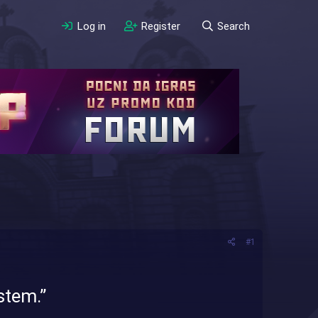
Log in
Register
Search
#1
stem.”