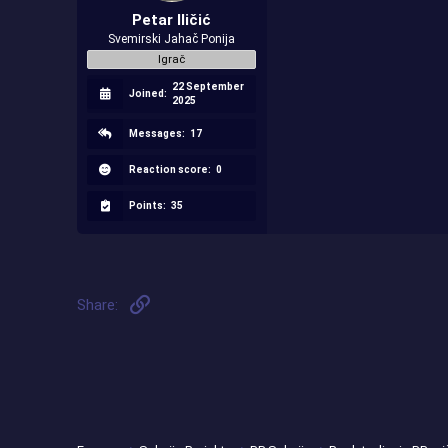
Petar Iličić
Svemirski Jahač Ponija
Igrač
22 September
Joined:
2025
Messages:
17
Reaction score:
0
Points:
35
Link
Share: