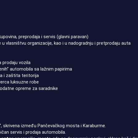
povina, preprodaja i servis (glavni paravan)
že u vlasništvu organizacije, kao i u nadogradnju i pretprodaju auta
a prodaju vozila
denih” automobila sa lažnim papirima
 i zaštita teritorija
šverca luksuzne robe
 dodatne opreme za saradnike
”
, skrivena između Pančevačkog mosta i Karaburme.
ičan servis i prodaja automobila.