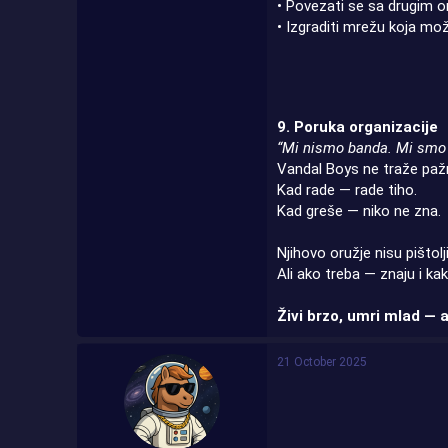
• Povezati se sa drugim o
• Izgraditi mrežu koja mo
9. Poruka organizacije
“Mi nismo banda. Mi smo 
Vandal Boys ne traže pažn
Kad rade — rade tiho.
Kad greše — niko ne zna.
Njihovo oružje nisu pištolj
Ali ako treba — znaju i kak
Živi brzo, umri mlad — 
21 October 2025