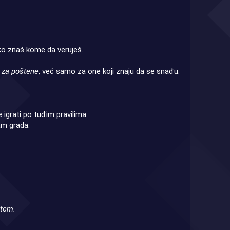
ko znaš kome da veruješ.
za poštene
, već samo za one koji znaju da se snađu.
 igrati po tuđim pravilima.
tam grada.
stem.