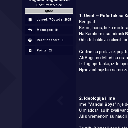
r
Gost Prestolnice
t
Igrač
e
1. Uvod — Početak sa 
Joined:
7 October 2025
r
Beograd.
Beton, haos, buka motora 
Messages:
10
Na Karaburmi su odrasli
B
Od sitnih dilova i uličnih
Reaction score:
0
Points:
25
Godine su prolazile, prijate
Ali Bogdan i Miloš su ostal
Iz tog opstanka, iz te upo
Njihov cilj nije bio samo z
2. Ideologija i ime
Ime
“Vandal Boys”
nije d
U mladosti su ih zvali vanda
Ali s vremenom su naučili