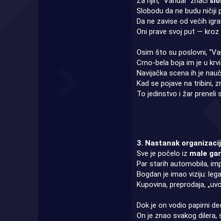
Za njih, “Vandal” znači
sl
Slobodu da ne budu ničiji p
Da ne zavise od većih igrač
Oni prave svoj put — kroz u
Osim što su poslovni, “Va
Crno-bela boja im je u krv
Navijačka scena ih je nau
Kad se pojave na tribini, 
To jedinstvo i žar preneli 
3. Nastanak organizaci
Sve je počelo iz
male ga
Par starih automobila, imp
Bogdan je imao viziju: lega
Kupovina, preprodaja, „uvo
Dok je on vodio papirni deo,
On je znao svakog dilera, 