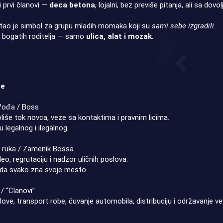
i prvi članovi —
deca betona
, lojalni, bez previše pitanja, ali sa d
ao je simbol za grupu mladih momaka koji su
sami sebe izgradili
.
 bogatih roditelja — samo
ulica, alat i mozak
.
je
ođa / Boss
liše tok novca, veze sa kontaktima i pravnim licima.
legalnog i ilegalnog.
ruka / Zamenik Bossa
o, regrutaciju i nadzor uličnih poslova.
a da svako zna svoje mesto.
/ “Clanovi”
ove, transport robe, čuvanje automobila, distribuciju i održavanje ve