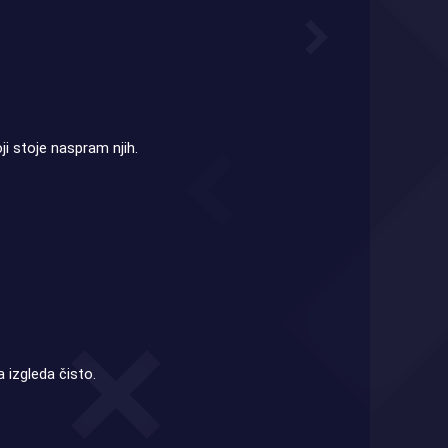
i stoje naspram njih.
 izgleda čisto.