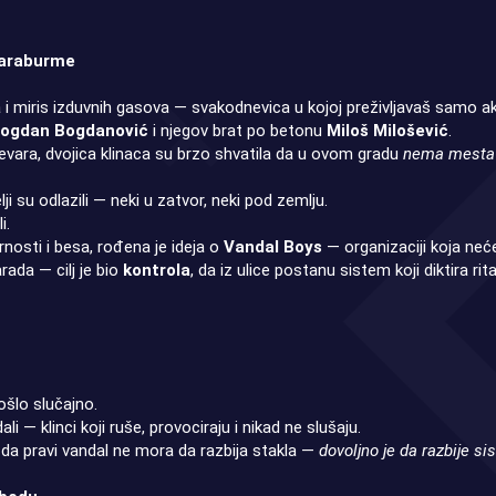
Karaburme
i miris izduvnih gasova — svakodnevica u kojoj preživljavaš samo a
ogdan Bogdanović
i njegov brat po betonu
Miloš Milošević
.
 prevara, dvojica klinaca su brzo shvatila da u ovom gradu
nema mesta 
lji su odlazili — neki u zatvor, neki pod zemlju.
i.
rnosti i besa, rođena je ideja o
Vandal Boys
— organizaciji koja neće
arada — cilj je bio
kontrola
, da iz ulice postanu sistem koji diktira ri
ošlo slučajno.
li — klinci koji ruše, provociraju i nikad ne slušaju.
 da pravi vandal ne mora da razbija stakla —
dovoljno je da razbije si