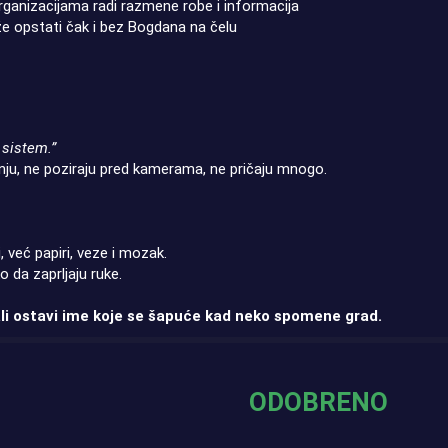
rganizacijama radi razmene robe i informacija
že opstati čak i bez Bogdana na čelu
sistem.”
ju, ne poziraju pred kamerama, ne pričaju mnogo.
i, već papiri, veze i mozak.
o da zaprljaju ruke.
ali ostavi ime koje se šapuće kad neko spomene grad.
ODOBRENO