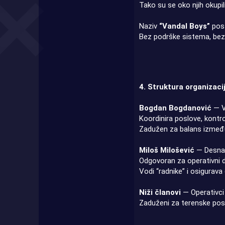
Tako su se oko njih okupil
Naziv
“Vandal Boys”
post
Bez podrške sistema, bez
4. Struktura organizaci
Bogdan Bogdanović
— V
Koordinira poslove, kontro
Zadužen za balans između 
Miloš Milošević
— Desna 
Odgovoran za operativni de
Vodi “radnike” i osigurav
Niži članovi
— Operativci 
Zaduženi za terenske posl