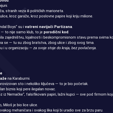
obodu
.
ijuni.
a, stranih veza ili političkih marioneta.
lice, kroz garaže, kroz poslovne papire koji kriju milione.
ndal Boys” su i
vatreni navijači Partizana
.
i — to nije samo klub, to je
porodični kod
.
čila zajedništvu, lojalnosti i beskompromisnom stavu prema svima koj
zna se — tu su zbog bratstva, zbog ulice i zbog svog tima.
su i u organizaciju —
za svoje stoje do kraja, bez povlačenja.
je
raže
na Karaburmi.
rovizovan sto i nekoliko ključeva — to je bio početak.
lan biznis koji pere ilegalan novac.
z iz Nemačke“, falsifikovani papiri, lažni kupci — sve pod firmom koja
 Miloš je bio lice ulice.
svakog mehaničara i svakog lika koji bi uradio sve za brzu paru.