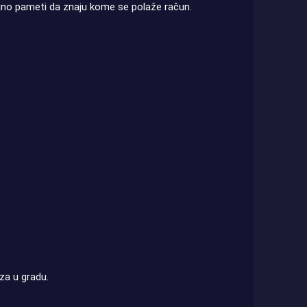
ovoljno pameti da znaju kome se polaže račun.
za u gradu.