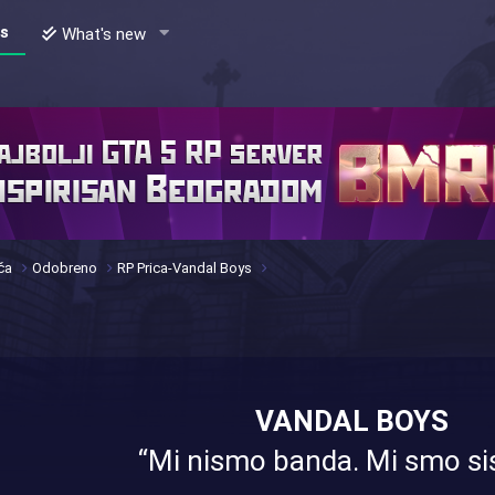
s
What's new
ča
Odobreno
RP Prica-Vandal Boys
VANDAL BOYS
“Mi nismo banda. Mi smo si