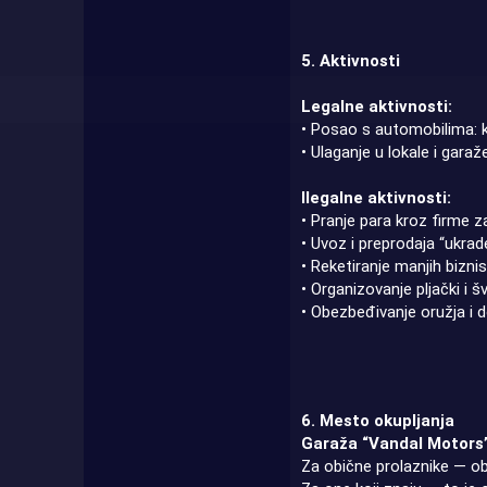
5. Aktivnosti
Legalne aktivnosti:
• Posao s automobilima: ku
• Ulaganje u lokale i gara
Ilegalne aktivnosti:
• Pranje para kroz firme z
• Uvoz i preprodaja “ukra
• Reketiranje manjih biznisa
• Organizovanje pljački i 
• Obezbeđivanje oružja i
6. Mesto okupljanja
Garaža “Vandal Motors
Za obične prolaznike — ob