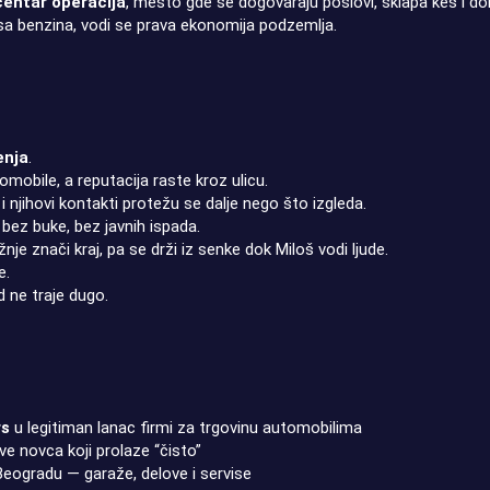
centar operacija
, mesto gde se dogovaraju poslovi, sklapa keš i d
isa benzina, vodi se prava ekonomija podzemlja.
enja
.
mobile, a reputacija raste kroz ulicu.
i i njihovi kontakti protežu se dalje nego što izgleda.
 bez buke, bez javnih ispada.
je znači kraj, pa se drži iz senke dok Miloš vodi ljude.
e.
d ne traje dugo.
rs
u legitiman lanac firmi za trgovinu automobilima
ve novca koji prolaze “čisto”
 Beogradu — garaže, delove i servise