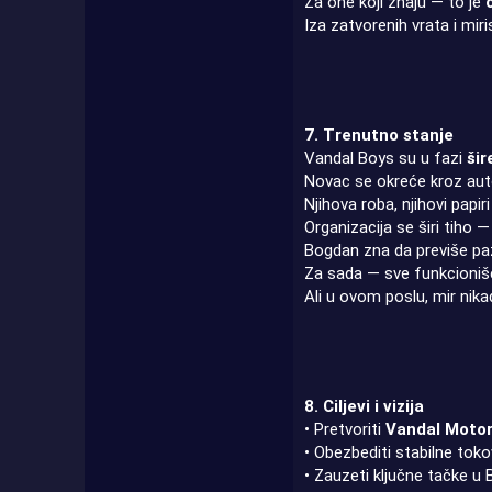
Za one koji znaju — to je
Iza zatvorenih vrata i mir
7. Trenutno stanje
Vandal Boys su u fazi
šir
Novac se okreće kroz auto
Njihova roba, njihovi papir
Organizacija se širi tiho —
Bogdan zna da previše pažn
Za sada — sve funkcioniš
Ali u ovom poslu, mir nika
8. Ciljevi i vizija
• Pretvoriti
Vandal Moto
• Obezbediti stabilne toko
• Zauzeti ključne tačke u