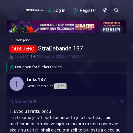
Log in
Register
Odbijeno
Straßebande 187
ODBIJENO
T
S
#
tinko187
21 October 2025
106346
h
t
r
Not open for further replies.
a
e
r
a
t
tinko187
T
d
d
Gost Prestolnice
Igrač
s
a
t
t
a
e
21 October 2025
#1
r
t
1. uvod u kratku pricu
e
Tin Luketic je iz hrvatske odrasto je u hrvatskoj i bio
r
malteriran od strane vrsnjaka u prvom razredu osnovne
skole su ucitelji pitali djecu sta zeli te biti ostala djeca su