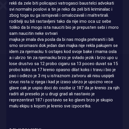
rekli da zele biti policajaci vatrogasci baustelci advokati
svi normalni poslovi a tin je reko da zeli biti kriminalac i
zbog toga su ga ismijavali i omalozavali i maltretirali.
roditelji su bili rastavljeni tako da nije imo oca uz sebe
toliko da bi mogo ista nauciti bio je prepusten sebi i moro
sam naucitin neke svtvari
majka je imala dva posla da bi nas mogla prehraniti i bili
smo siromasni dok jedan dan majka nije rekla pakujem se
idem za njemacku ti ostajes kod svoje bake i mama osla
a i ubrzo tin za njemacku brzo je svlado jezik i brzo upo u
lose drustvo sa 12 probo cigaru sa 13 poceo duvat sa 15
probo koks sa 17 krenio opasno dilat koks i travu i bio je
pao i odlezo je 3 mj u istraznom zatvoru ali nisu uspijeli
izvuc nista iz njega i kad je izaso ubrzo je upozno vece
glave cak je uspio doci do osobe iz 187 da je krenio za njih
raditi ali preselio je u drugi grad ali nastavio je
reprezentirat 187 i postavio se ko glavni brzo je skupio
malu ekipu s kojom je krenio sve izpocetka.