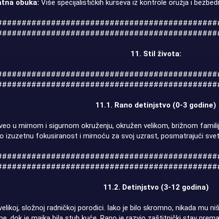
tna obuka:
Više specijalističkih kurseva iz kontrole oružja i bezbe
#############################################
#############################################
11. Stil života:
#############################################
#############################################
11.1. Rano detinjstvo (0-3 godine)
veo u mirnom i sigurnom okruženju, okružen velikom, brižnom familijo
o izuzetnu fokusiranost i mirnoću za svoj uzrast, posmatrajući sv
#############################################
#############################################
11.2. Detinjstvo (3-12 godina)
ikoj, složnoj radničkoj porodici. Iako je bilo skromno, nikada mu ništa
ine, dok je majka bila stub kuće. Rano je razvio zaštitnički stav prem