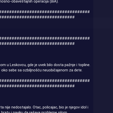
dnosno-obaveštajnih operacija (BiA).
####################################
##############################
####################################
##############################
m u Leskovcu, gde je uvek bilo dosta pažnje i topline.
et oko sebe sa ozbiljnošću neuobičajenom za dete.
####################################
##############################
 nije nedostajalo. Otac, policajac, bio je njegov idol i
a bratu i naviku da rešava probleme silom.