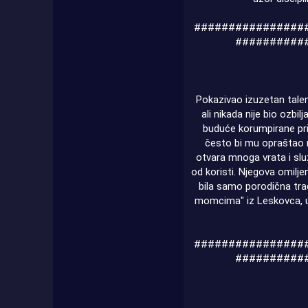
################
##########
Pokazivao izuzetan talenat
ali nikada nije bio ozbil
buduće korumpirane prir
često bi mu opraštao m
otvara mnoga vrata i služ
od koristi. Njegova omiljen
bila samo porodična trad
momcima" iz Leskovca, u
################
##########