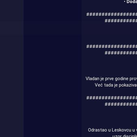
•
Doda
################
##########
################
##########
Vladan je prve godine pro
Već tada je pokaziva
################
##########
Odrastao u Leskovcu u vel
uzor discipl