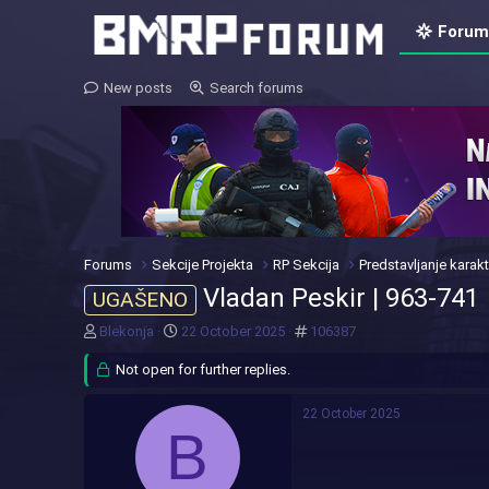
Forum
New posts
Search forums
Forums
Sekcije Projekta
RP Sekcija
Predstavljanje karakt
Vladan Peskir | 963-741
UGAŠENO
T
S
#
Blekonja
22 October 2025
106387
h
t
r
Not open for further replies.
a
e
r
a
t
22 October 2025
d
d
B
s
a
t
t
a
e