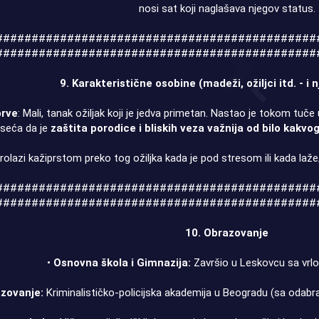
nosi sat koji naglašava njegov status.
#############################################
#############################################
9. Karakteristične osobine (madeži, ožiljci itd. - i 
brve
: Mali, tanak ožiljak koji je jedva primetan. Nastao je tokom tuč
dseća da je
zaštita porodice i bliskih veza važnija od bilo kakv
olazi kažiprstom preko tog ožiljka kada je pod stresom ili kada laž
#############################################
#############################################
10. Obrazovanje
•
Osnovna škola i Gimnazija:
Završio u Leskovcu sa vrl
zovanje:
Kriminalističko-policijska akademija u Beogradu (sa odabr