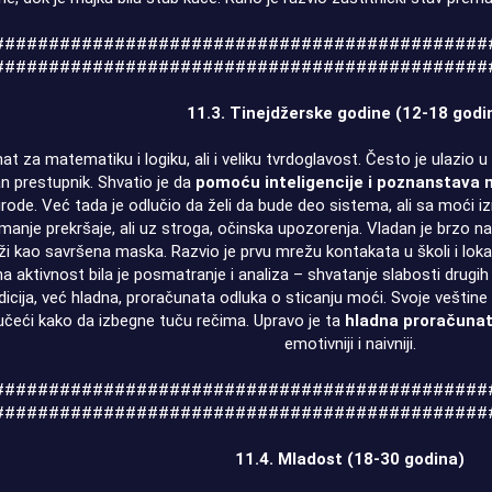
#############################################
#############################################
11.3. Tinejdžerske godine (12-18 godi
 za matematiku i logiku, ali i veliku tvrdoglavost. Često je ulazio u s
jan prestupnik. Shvatio je da
pomoću inteligencije i poznanstava 
ode. Već tada je odlučio da želi da bude deo sistema, ali sa moći iz
anje prekršaje, ali uz stroga, očinska upozorenja. Vladan je brzo n
i kao savršena maska. Razvio je prvu mrežu kontakata u školi i lokaln
a aktivnost bila je posmatranje i analiza – shvatanje slabosti drugih l
icija, već hladna, proračunata odluka o sticanju moći. Svoje veštine
čeći kako da izbegne tuču rečima. Upravo je ta
hladna proračuna
emotivniji i naivniji.
#############################################
#############################################
11.4. Mladost (18-30 godina)