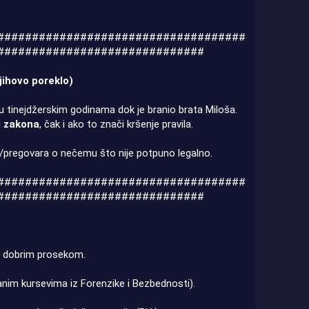
####################################
##############################
njihovo poreklo)
e u tinejdžerskim godinama dok je branio brata Miloša.
og zakona
, čak i ako to znači kršenje pravila.
e/pregovara o nečemu što nije potpuno legalno.
####################################
##############################
o dobrim prosekom.
anim kursevima iz Forenzike i Bezbednosti).