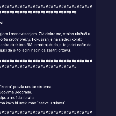
####################################
##############################
vi
ijom i manevrisanjem. Živi diskretno, stalno ulažući u
rbu protiv pretnji
. Fokusiran je na sledeći korak:
ka direktora BIA, smatrajući da je to jedini način da
ujući da je to jedini način da zaštiti državu.
####################################
##############################
reira" pravila unutar sistema.​
krugovima Beograda.​
lje, a možda i brata.​
ma kako bi uvek imao "aseve u rukavu".​
####################################