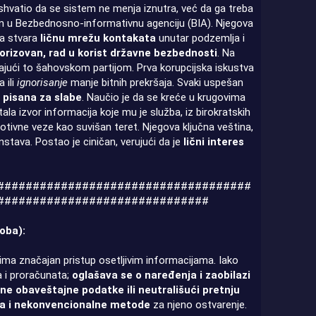
hvatio da se sistem ne menja iznutra, već da ga treba
ovan u Bezbednosno-informativnu agenciju (BIA). Njegova
da stvara
ličnu mrežu kontakata
unutar podzemlja i
torizovan, rad u korist državne bezbednosti
. Na
ajući to šahovskom partijom. Prva korupcijska iskustva
 ili
ignorisanje
manje bitnih prekršaja. Svaki uspešan
a pisana za slabe
. Naučio je da se kreće u krugovima
a izvor informacija koje mu je služba, iz birokratskih
otivne veze kao suvišan teret. Njegova ključna veština,
anstava. Postao je ciničan, verujući da je
lični interes
####################################
##############################
oba):
e ima značajan pristup osetljivim informacijama. Iako
a i proračunata;
oglašava se o naređenja i zaobilazi
ne obaveštajne podatke ili neutrališući pretnju
ka i nekonvencionalne metode
za njeno ostvarenje.