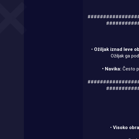
################
##########
•
Ožiljak iznad leve o
Ožiljak ga po
• Navika:
Često pr
################
##########
•
Visoko obra