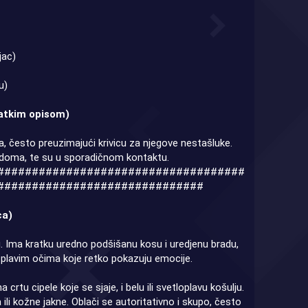
jac)
u)
ratkim opisom)
a, često preuzimajući krivicu za njegove nestašluke.
g doma, te su u sporadičnom kontaktu.
####################################
##############################
ca)
ng. Ima kratku uredno podšišanu kosu i uredjenu bradu,
i plavim očima koje retko pokazuju emocije.
u cipele koje se sjaje, i belu ili svetloplavu košulju.
i kožne jakne. Oblači se autoritativno i skupo, često