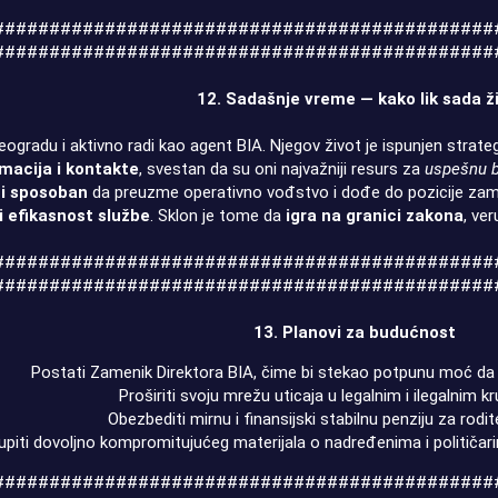
#############################################
#############################################
12. Sadašnje vreme — kako lik sada ži
eogradu i aktivno radi kao agent BIA. Njegov život je ispunjen strateg
rmacija i kontakte
, svestan da su oni najvažniji resurs za
uspešnu bo
ni sposoban
da preuzme operativno vođstvo i dođe do pozicije zameni
 efikasnost službe
. Sklon je tome da
igra na granici zakona
, ver
#############################################
#############################################
13. Planovi za budućnost
Postati Zamenik Direktora BIA, čime bi stekao potpunu moć da "k
Proširiti svoju mrežu uticaja u legalnim i ilegalnim 
Obezbediti mirnu i finansijski stabilnu penziju za rodite
upiti dovoljno kompromitujućeg materijala o nadređenima i političari
#############################################