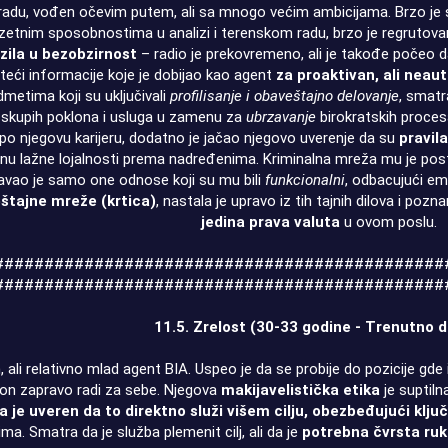
adu, vođen očevim putem, ali sa mnogo većim ambicijama. Brzo je s
 izuzetnim sposobnostima u analizi i terenskom radu, brzo je regrut
zila u bezobzirnost
– radio je prekovremeno, ali je takođe počeo 
teći informacije koje je dobijao kao agent
za proaktivan, ali neau
edmetima koji su uključivali
profilisanje i obaveštajno delovanje
, smatr
e skupih poklona i usluga u zamenu za
ubrzavanje
birokratskih procesa
po njegovu karijeru, dodatno je jačao njegovo uverenje da su
pravil
nu lažne lojalnosti prema nadređenima. Kriminalna mreža mu je postal
žavao je samo one odnose koji su mu bili
funkcionalni
, odbacujući em
eštajne mreže (krtica)
, nastala je upravo iz tih tajnih dilova i pozn
jedina prava valuta
u ovom poslu.
#############################################
#############################################
11.5. Zrelost (30-33 godine - Trenutno d
, ali relativno mlad agent BIA. Uspeo je da se probije do pozicije gd
 on zapravo radi za sebe. Njegova
makijavelistička etika
je suptiln
je uveren da to direktno služi višem cilju, obezbeđujući ključ
ima. Smatra da je služba plemenit cilj, ali da je
potrebna čvrsta ru