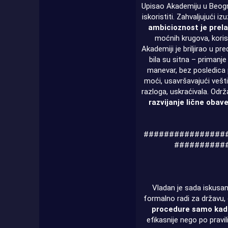
Upisao Akademiju u Beogr
iskoristiti. Zahvaljujući
ambicioznost je prela
moćnih krugova, koris
Akademiji je briljirao u pr
bila su sitna – primanj
manevar, bez posledica 
moći, usavršavajući vešti
razloga, uskraćivala. Odr
razvijanje lične obav
################
##########
Vladan je sada iskusan
formalno radi za državu,
procedure samo kada 
efikasnije nego po pravil