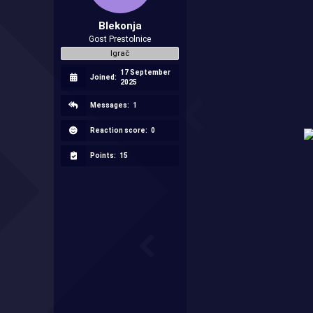
r
t
Blekonja
e
Gost Prestolnice
r
Igrač
17 September
Joined:
2025
Messages:
1
Reaction score:
0
Points:
15