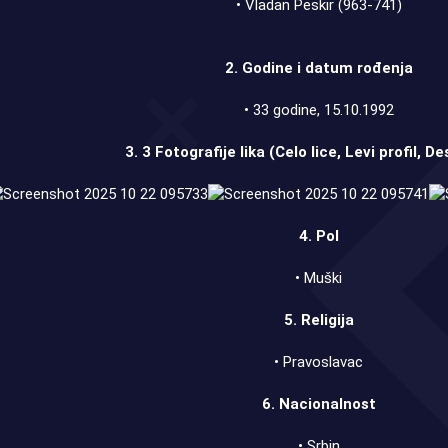
• Vladan Peskir (963-741)
2. Godine i datum rođenja
• 33 godine, 15.10.1992
3. 3 Fotografije lika (Celo lice, Levi profil, De
4. Pol
• Muški
5. Religija
• Pravoslavac
6. Nacionalnost
• Srbin