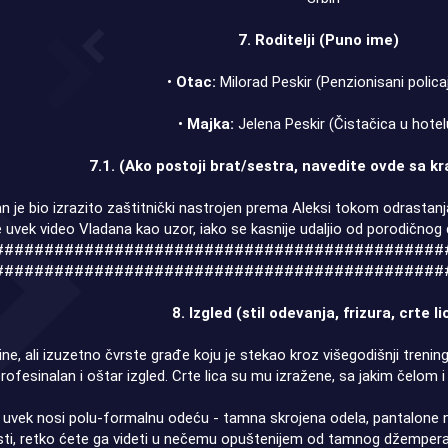
7. Roditelji (Puno ime)
•
Otac:
Milorad Peskir (Penzionisani polica
•
Majka:
Jelena Peskir (Čistačica u hotel
7.1. (Ako postoji brat/sestra, navedite ovde sa k
n je bio izrazito zaštitnički nastrojen prema Aleksi tokom odrastanj
e uvek video Vladana kao uzor, iako se kasnije udaljio od porodično
#############################################
#############################################
8. Izgled (stil odevanja, frizura, crte li
ine, ali izuzetno čvrste građe koju je stekao kroz višegodišnji treni
rofesinalan i oštar izgled. Crte lica su mu izražene, sa jakim čelom 
uvek nosi polu-formalnu odeću - tamna skrojena odela, pantalone na crt
sti, retko ćete ga videti u nečemu opuštenijem od tamnog džempera il