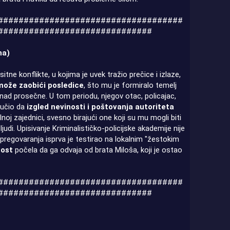
####################################
##############################
na)
itne konflikte, u kojima je uvek tražio prečice i izlaze,
može zaobići posledice
, što mu je formiralo temelj
nad prosečne. U tom periodu, njegov otac, policajac,
aučio da
izgled nevinosti i poštovanja autoriteta
oj zajednici, svesno birajući one koji su mu mogli biti
judi. Upisivanje Kriminalističko-policijske akademije nije
 pregovaranja isprva je testirao na lokalnim "žestokim
tost
počela da ga odvaja od brata Miloša, koji je ostao
####################################
##############################