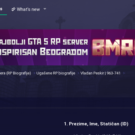
s
What's new
era (RP Biografije)
Ugašene RP biografije
Vladan Peskir | 963-741
1. Prezime, Ime, Statičan (ID)