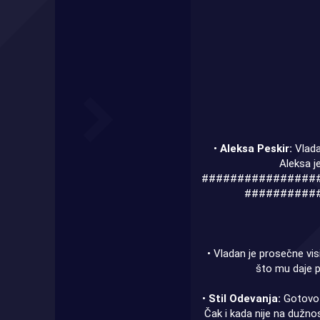
•
Aleksa Peskir:
Vlada
Aleksa j
################
##########
• Vladan je prosečne vis
što mu daje p
•
Stil Odevanja:
Gotovo 
Čak i kada nije na dužno