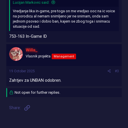
Lucijan Markovic said:
Vredjanje lika in-game, pre toga on me vredjao ooc na ic voice
na porodicu al nemam snimljeno jer ne snimam, onda sam
jednom psovao i dobio ban, kajem se zbog toga i snimacu
situacije od sad.
753-163 In-Game ID
Willa_
Vlasnik projekta
Management
19 October 2025
#3
Zahtjev za UNBAN odobren.
Not open for further replies.
Link
Share: