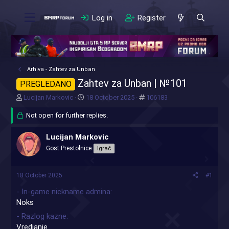
Log in
Register
Arhiva - Zahtev za Unban
Zahtev za Unban | №101
PREGLEDANO
T
S
#
Lucijan Markovic
18 October 2025
106183
h
t
r
Not open for further replies.
a
e
r
a
t
Lucijan Markovic
d
d
Gost Prestolnice
Igrač
s
a
t
t
a
e
18 October 2025
#1
r
t
- In-game nickname admina
e
Noks
r
- Razlog kazne
Vredjanje