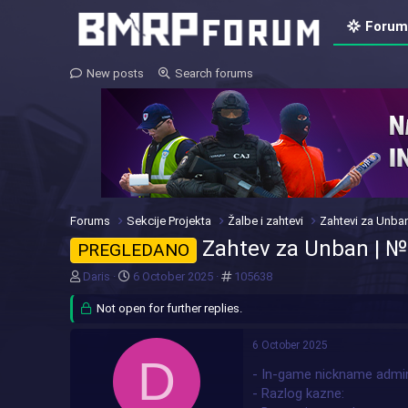
Forum
New posts
Search forums
Forums
Sekcije Projekta
Žalbe i zahtevi
Zahtevi za Unba
Zahtev za Unban | 
PREGLEDANO
T
S
#
Daris
6 October 2025
105638
h
t
r
Not open for further replies.
a
e
r
a
t
6 October 2025
d
d
D
- In-game nickname admi
s
a
t
t
- Razlog kazne
a
e