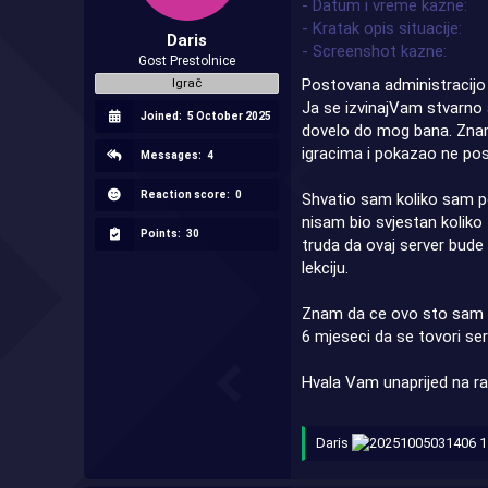
- Datum i vreme kazne
r
- Kratak opis situacije
t
Daris
- Screenshot kazne
e
Gost Prestolnice
r
Postovana administracij
Igrač
Ja se izvinajVam stvarno 
Joined:
5 October 2025
dovelo do mog bana. Znam
igracima i pokazao ne post
Messages:
4
Reaction score:
0
Shvatio sam koliko sam po
nisam bio svjestan koliko
Points:
30
truda da ovaj server bude
lekciju.
Znam da ce ovo sto sam pi
6 mjeseci da se tovori se
Hvala Vam unaprijed na ra
Daris