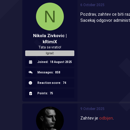
6 October 2025
N
Pozdrav, zahtev ce biti r
Sacekaj odgovor administr
Nikola Zivkovic |
kRimiX
Tata se vratio!
Igrač
Joined:
18 August 2025
Messages:
858
Reaction score:
74
Points:
75
9 October 2025
Zahtev je
odbijen
.