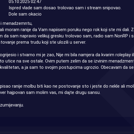
05.10.2025 02:47
Ispred vlade sam dosao trolovao sam i stream snipovao.
Dole sam okacio
o i menadzemntu,
ali moram ranije da Vam napiisem poruku nego rok koji ste mi dali. Z
 da sam napravio velikuj gresku trolovao sam, radio sam NonRP i 
ovanje prema trudu koji ste ulozili u server.
grijesio i stvarno mi je zao, Nije mi bila namjera da kvarim rolepla
 to utice na sve ostale. Ovim putem zelim da se izvinim menadzmentu 
 kvalitetan, a ja sam to svojim postupcima ugrozio. Obecavam da se 
sao ranije molbu biti kao ne postovanje sto i jeste do nekle ali m
rver hajpovan sam molim vas, mi dajte drugu sansu.
zumijevanju.