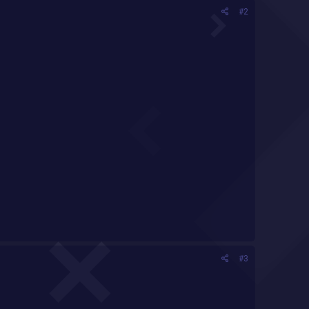
#2
#3