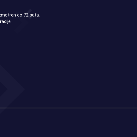
azmotren do 72 sata.
acije.