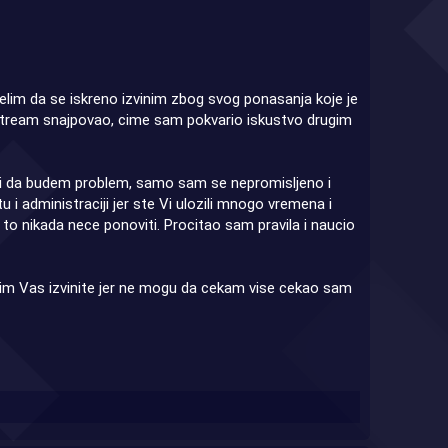
elim da se iskreno izvinim zbog svog ponasanja koje je
stream snajpovao, cime sam pokvario iskustvo drugim
y ili da budem problem, samo sam se nepromisljeno i
i administraciji jer ste Vi ulozili mnogo vremena i
to nikada nece ponoviti. Procitao sam pravila i naucio
olim Vas izvinite jer ne mogu da cekam vise cekao sam