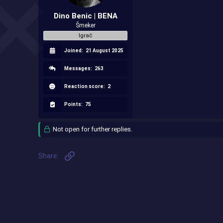
Dino Benic | BENA
Šmeker
Igrač
Joined:
21 August 2025
Messages:
263
Reaction score:
2
Points:
75
Not open for further replies.
Link
Share: