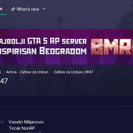
s
What's new
n
Arhiva - Zahtev za Unban
Zahtev za Unban | №47
№47
na
Vaselin Milijanovic
Tezak NonRP