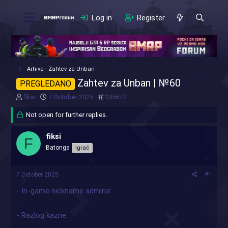
Log in
Register
Arhiva - Zahtev za Unban
Zahtev za Unban | №60
PREGLEDANO
T
S
#
fiksi
7 October 2025
105677
h
t
r
Not open for further replies.
a
e
r
a
t
fiksi
F
d
d
Batonga
Igrač
s
a
t
t
a
e
7 October 2025
#1
r
t
- In-game nickname admina
e
.
r
- Razlog kazne
.