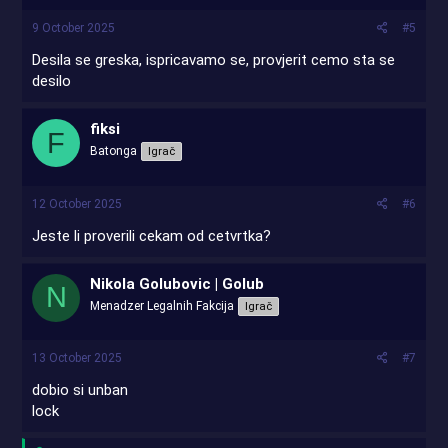
9 October 2025
#5
Desila se greska, ispricavamo se, provjerit cemo sta se
desilo
fiksi
F
Batonga
Igrač
12 October 2025
#6
Jeste li proverili cekam od cetvrtka?
Nikola Golubovic | Golub
N
Menadzer Legalnih Fakcija
Igrač
13 October 2025
#7
dobio si unban
lock