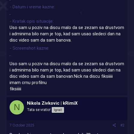
- Datum i vreme kazne
.
- Kratak opis situacije
Uso sam u poziv na discu malo da se zezam sa drustvom
i adminima bilo nam je top, kad sam usao sledeci dan na
disc video sam da sam banova.
- Screenshot kazne
.
Uso sam u poziv na discu malo da se zezam sa drustvom
i adminima bilo nam je top, kad sam usao sledeci dan na
disc video sam da sam banovan.Nick na discu fiksiiiii
imam crnu profilnu
fiksiiiii
Nikola Zivkovic | kRimiX
N
Tata se vratio!
Igrač
7 October 2025
#2