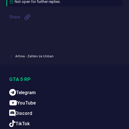
Not open for further replies.
Link
Share:
Arhiva - Zahtev za Unban
GTA 5 RP
Telegram
YouTube
Discord
TikTok