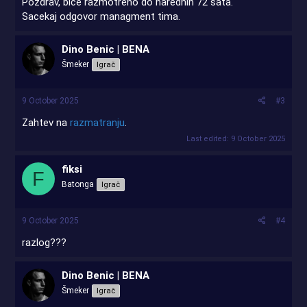
Pozdrav, bice razmotreno do narednih 72 sata.
Sacekaj odgovor managment tima.
Dino Benic | BENA
Šmeker
Igrač
9 October 2025
#3
Zahtev na
razmatranju
.
Last edited:
9 October 2025
fiksi
F
Batonga
Igrač
9 October 2025
#4
razlog???
Dino Benic | BENA
Šmeker
Igrač