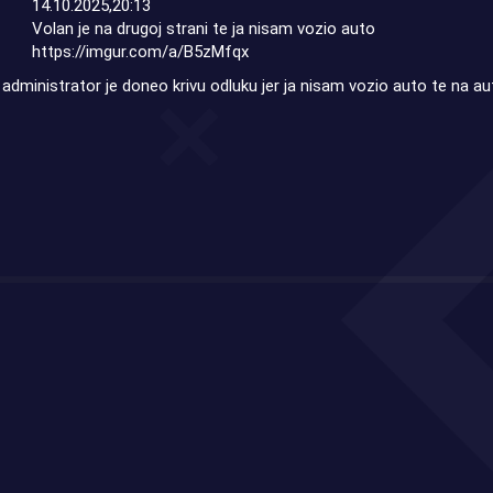
14.10.2025,20:13
Volan je na drugoj strani te ja nisam vozio auto
https://imgur.com/a/B5zMfqx
dministrator je doneo krivu odluku jer ja nisam vozio auto te na aut