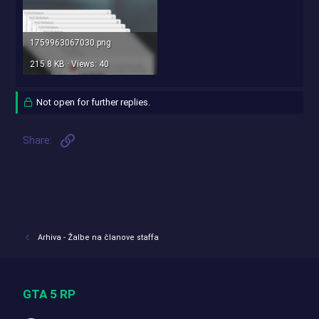
1759963067030.png
215.8 KB · Views: 40
Not open for further replies.
Link
Share:
Arhiva - Žalbe na članove staffa
GTA 5 RP