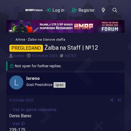
Log in
Register
Arhiva - Žalbe na članove staffa
Žalba na Staff | №12
PREGLEDANO
T
S
#
loreno
8 October 2025
105707
h
t
r
Not open for further replies.
a
e
r
a
t
loreno
L
d
d
Gost Prestolnice
Igrač
s
a
t
t
a
e
8 October 2025
#1
r
t
- Vaš in-game nickname
e
Denis Banic
r
- Vaš ID
239-175