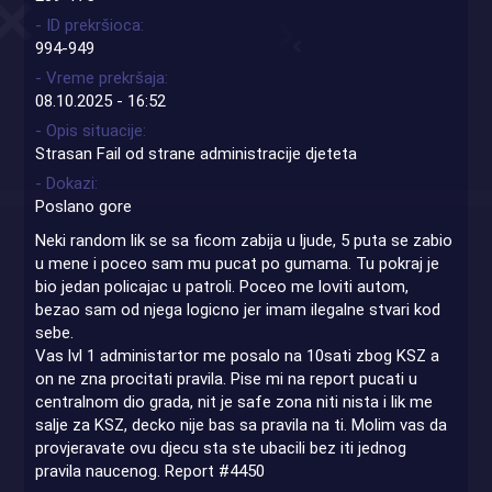
- ID prekršioca
994-949
- Vreme prekršaja
08.10.2025 - 16:52
- Opis situacije
Strasan Fail od strane administracije djeteta
- Dokazi
Poslano gore
Neki random lik se sa ficom zabija u ljude, 5 puta se zabio
u mene i poceo sam mu pucat po gumama. Tu pokraj je
bio jedan policajac u patroli. Poceo me loviti autom,
bezao sam od njega logicno jer imam ilegalne stvari kod
sebe.
Vas lvl 1 administartor me posalo na 10sati zbog KSZ a
on ne zna procitati pravila. Pise mi na report pucati u
centralnom dio grada, nit je safe zona niti nista i lik me
salje za KSZ, decko nije bas sa pravila na ti. Molim vas da
provjeravate ovu djecu sta ste ubacili bez iti jednog
pravila naucenog. Report #4450