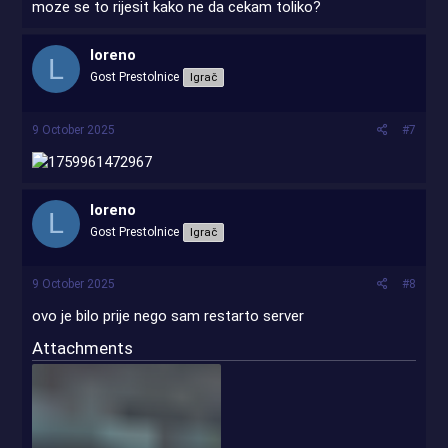
moze se to rijesit kako ne da cekam toliko?
loreno
L
Gost Prestolnice
Igrač
9 October 2025
#7
loreno
L
Gost Prestolnice
Igrač
9 October 2025
#8
ovo je bilo prije nego sam restarto server
Attachments