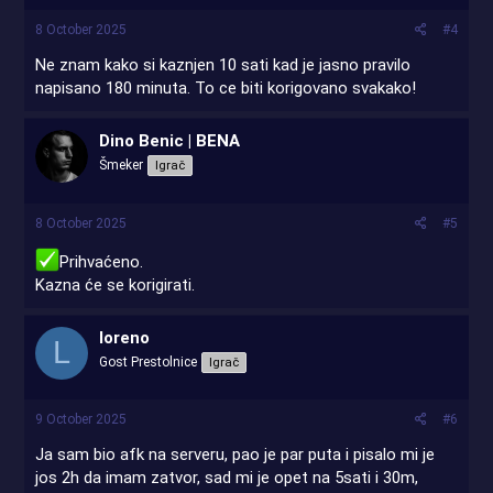
8 October 2025
#4
Ne znam kako si kaznjen 10 sati kad je jasno pravilo
napisano 180 minuta. To ce biti korigovano svakako!
Dino Benic | BENA
Šmeker
Igrač
8 October 2025
#5
Prihvaćeno.
Kazna će se korigirati.
loreno
L
Gost Prestolnice
Igrač
9 October 2025
#6
Ja sam bio afk na serveru, pao je par puta i pisalo mi je
jos 2h da imam zatvor, sad mi je opet na 5sati i 30m,