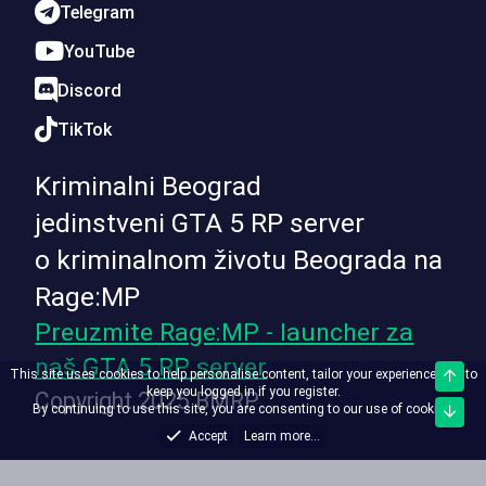
Telegram
YouTube
Discord
TikTok
Kriminalni Beograd
jedinstveni GTA 5 RP server
o kriminalnom životu Beograda na
Rage:MP
Preuzmite Rage:MP - launcher za
naš GTA 5 RP server
This site uses cookies to help personalise content, tailor your experience and to
Top
keep you logged in if you register.
Copyright 2025 BMRP
By continuing to use this site, you are consenting to our use of cookies.
Bott
Accept
Learn more...