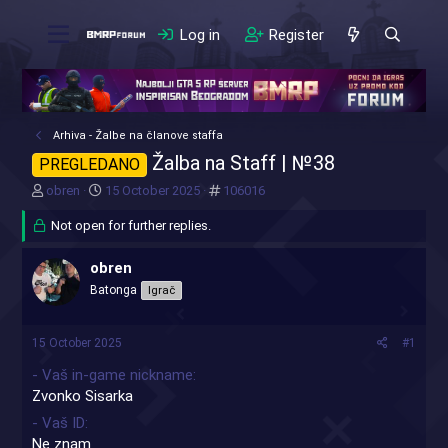
Log in
Register
Arhiva - Žalbe na članove staffa
Žalba na Staff | №38
PREGLEDANO
T
S
#
obren
15 October 2025
106016
h
t
r
Not open for further replies.
a
e
r
a
t
obren
d
d
Batonga
Igrač
s
a
t
t
a
e
15 October 2025
#1
r
t
- Vaš in-game nickname
e
Zvonko Sisarka
r
- Vaš ID
Ne znam