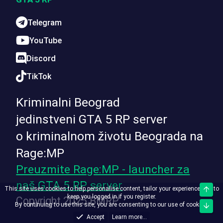
Telegram
YouTube
Discord
TikTok
Kriminalni Beograd
jedinstveni GTA 5 RP server
o kriminalnom životu Beograda na
Rage:MP
Preuzmite Rage:MP - launcher za
naš GTA 5 RP server
This site uses cookies to help personalise content, tailor your experience and to
Top
keep you logged in if you register.
Copyright 2025 BMRP
By continuing to use this site, you are consenting to our use of cookies.
Bott
Accept
Learn more...