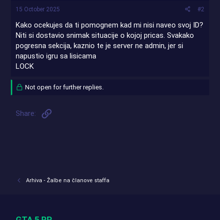
15 October 2025
#2
Kako ocekujes da ti pomognem kad mi nisi naveo svoj ID?
Niti si dostavio snimak situacije o kojoj pricas. Svakako
pogresna sekcija, kaznio te je server ne admin, jer si
napustio igru sa lisicama
LOCK
Not open for further replies.
Link
Share:
Arhiva - Žalbe na članove staffa
GTA 5 RP