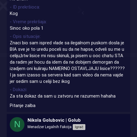
- ID prekršioca
Kog
- Vreme prekršaja
Sinoc oko pola 1
- Opis situacije
Znaci bio sam ispred vlade sa ilegalnom puskom dosla je
BIA sve je to uredu poceli su da ne hapse, odveli su me u
celiju,btw lisice mi nisu skinuli, ja pisem u ooc chatu STA
da radim jer hocu da idem da ne dobijem demorgan da
izadjem oni kuliraju NAMERNO OSTAVLJAJU lisice??????
I ja sam izasso sa servera kad sam video da nema vajde
jer sedim sam u celiji bez ikog
- Dokazi
Za sta dokaz da sam u zatvoru ne razumem hahaha
Pitanje zalba
Nikola Golubovic | Golub
N
Menadzer Legalnih Fakcija
Igrač