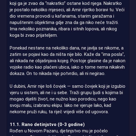
koji ga je zvao da “nakratko” ostane kod njega. Nakratko
je postalo nekoliko mjeseci, ali Amir rijetko boravi tu. Veći
dio vremena provodi u kafanama, starim garažama i
napuštenim objektima gdje zna da ga niko neće tražiti.
Ima nekoliko poznanika, ribara i sitnih lopova, ali nikog
koga bi zvao prijateljem.
Ponekad nestane na nekoliko dana, ne javlja se nikome, a
zatim se pojavi kao da ništa nije bilo. Kaže da "ima posla",
ali nikada ne objašnjava kojeg. Postoje glasine da je nakon
vojske radio kao plaćeni ubica, iako o tome nema nikakvih
dokaza. On to nikada nije potvrdio, ali ni negirao.
U dubini, Amir nije loš čovjek — samo čovjek koji je izgubio
vjeru u sistem, ali ne i u sebe. Traži grupu ljudi s kojima bi
mogao dijeliti život, ne nužno kao porodicu, nego kao
svoju malu, izabranu ekipu. Iako ne vjeruje lako, kad
nekome pruži ruku, ta riječ vrijedi više od ugovora.
11.1. Rano detinjstvo (0-3 godine)
Rođen u Novom Pazaru, djetinjstvo mu je počelo