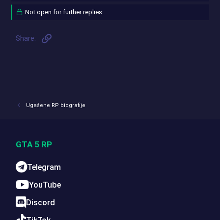
Not open for further replies.
Link
Share:
Ugašene RP biografije
GTA 5 RP
Telegram
YouTube
Discord