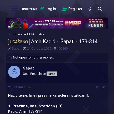
Log in
Register
Ugašene RP biografije
Amir Kadić - 'Šapat' - 173-314
UGAŠENO
T
S
#
Šapat
21 October 2025
106360
h
t
r
Not open for further replies.
a
e
r
a
t
Šapat
Š
d
d
Gost Prestolnice
Igrač
s
a
t
t
a
e
21 October 2025
#1
r
t
Naziv teme: Ime i prezime karaktera i statican ID
e
r
1. Prezime, Ime, Statičan (ID)
Kadić, Amir, 173-314