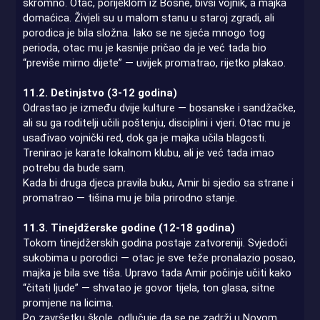
skromno. Otac, porijeklom iz Bosne, bivši vojnik, a majka
domaćica. Živjeli su u malom stanu u staroj zgradi, ali
porodica je bila složna. Iako se ne sjeća mnogo tog
perioda, otac mu je kasnije pričao da je već tada bio
“previše mirno dijete” — uvijek promatrao, rijetko plakao.
11.2. Detinjstvo (3-12 godina)
Odrastao je između dvije kulture — bosanske i sandžačke,
ali su ga roditelji učili poštenju, disciplini i vjeri. Otac mu je
usađivao vojnički red, dok ga je majka učila blagosti.
Trenirao je karate lokalnom klubu, ali je već tada imao
potrebu da bude sam.
Kada bi druga djeca pravila buku, Amir bi sjedio sa strane i
promatrao — tišina mu je bila prirodno stanje.
11.3. Tinejdžerske godine (12-18 godina)
Tokom tinejdžerskih godina postaje zatvoreniji. Svjedoči
sukobima u porodici — otac je sve teže pronalazio posao,
majka je bila sve tiša. Upravo tada Amir počinje učiti kako
“čitati ljude” — shvatao je govor tijela, ton glasa, sitne
promjene na licima.
Po završetku škole, odlučuje da se ne zadrži u Novom