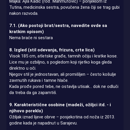
Majka: Ajla Kadić (rođ. Mahmutović) – porijeklom iz
Tutina, medicinska sestra, povučena žena čiji se trag gubi
nakon razvoda.
7.1. (Ako postoji brat/sestra, navedite ovde sa
kratkim opisom)
Nema braće ni sestara
8. Izgled (stil odevanja, frizura, crte lica)
Visok 185 cm, atletske građe, tamnih očiju i kratke kose.
Lice mu je ozbiljno, s pogledom koji rijetko koga gleda
direktno u oči.
Njegov stil je jednostavan, ali promišljen – često košulje
zavrnutih rukava i tamne hlače.
Kada prođe pored tebe, ne ostavlja utisak... dok ne odluči
da treba da ga zapamtiš.
9. Karakteristične osobine (madeži, ožiljci itd. - i
njihovo poreklo)
Ožiljak iznad lijeve obrve – posjekotina od noža iz 2013.
godine kada je napadnut u Sarajevu.