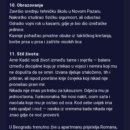
10. Obrazovanje
Završio srednju tehničku školu u Novom Pazaru.
Nakratko studirao fizičku sigurnost, ali odustao.
Odradio vojni rok u kasarni, gdje je bio dio izviđačke
jedinice.
Kasnije pohađao privatne obuke iz taktičkog kretanja,
borbe prsa u prsa i zaštite visokih lica.
11. Stil života:
Amir Kadić vodi život između tame i svjetla — balans
između discipline koju je stekao u vojsci i nemira koji mu
ne dopušta da se smiri. Izvana djeluje staloženo, tih i
pribran, ali ispod površine krije čovjeka koji nikad nije
pronašao pravi mir.
Nikada nije imao potrebu za luksuzom. Odjeća mu je
jednostavna, funkcionalna. Ne nosi nakit, osim sata i
naočala koje mu je ostao od oca. Kod sebe uvijek ima
neki upaljač i nož — navika iz vremena kada nikada nije
znao gdje će noć provesti.
U Beogradu trenutno živi u apartmanu prijatelja Romana,