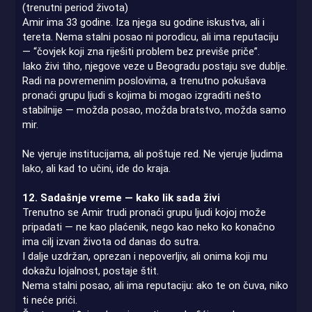
(trenutni period života)
Amir ima 33 godine. Iza njega su godine iskustva, ali i
tereta. Nema stalni posao ni porodicu, ali ima reputaciju
— “čovjek koji zna riješiti problem bez previše priče”.
Iako živi tiho, njegove veze u Beogradu postaju sve dublje.
Radi na povremenim poslovima, a trenutno pokušava
pronaći grupu ljudi s kojima bi mogao izgraditi nešto
stabilnije — možda posao, možda bratstvo, možda samo
mir.
Ne vjeruje institucijama, ali poštuje red. Ne vjeruje ljudima
lako, ali kad to učini, ide do kraja.
12. Sadašnje vreme — kako lik sada živi
Trenutno se Amir trudi pronaći grupu ljudi kojoj može
pripadati — ne kao plaćenik, nego kao neko ko konačno
ima cilj izvan života od danas do sutra.
I dalje uzdržan, oprezan i nepoverljiv, ali onima koji mu
dokažu lojalnost, postaje štit.
Nema stalni posao, ali ima reputaciju: ako te on čuva, niko
ti neće prići.