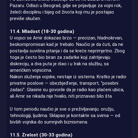
Pazaru. Odlazi u Beograd, gdje se prijavljuje za vojni rok,
želeći disciplinu i bijeg od života koji mu je postajao
previše skučen.
11.4. Mladost (18-30 godina)
U vojsci se Amir dokazao brzo — precizan, hladnokrvan,
beskompromisan kad je trebalo. Naučio je da ćuti, da ne
postavlja suvišna pitanja i da se kreće neprimjetno. Zbog
toga je često bio biran za zadatke koji zahtijevaju
diskreciju, a dva puta je išao i u Irak na službu, sa
američkim vojnicima.
Nakon služenja vojske, nestaje iz sistema. Kratko je radio
privatne poslove — obezbjeđenje, transport, “posebni
zadaci”. Glasine su govorile da je radio kao plaćeni ubica,
ali Amir se nikada nije hvalio, niti priznavao bilo šta.
U tom periodu naučio je sve o preživljavanju: oružju,
tehnologiji, ljudima. Sklapao je kontakte sa svima — od
bivših vojnika do sumnjivih biznismena.
11.5. Zrelost (30-33 godina)