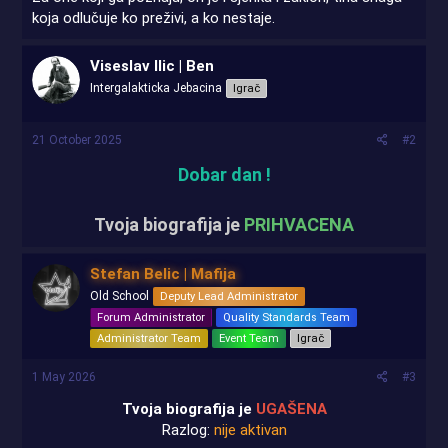
koja odlučuje ko preživi, a ko nestaje.
Viseslav Ilic | Ben
Intergalakticka Jebacina
Igrač
21 October 2025
#2
Dobar dan !
Tvoja biografija je
PRIHVACENA
Stefan Belic | Mafija
Old School
Deputy Lead Administrator
Forum Administrator
Quality Standards Team
Administrator Team
Event Team
Igrač
1 May 2026
#3
Tvoja biografija je
UGAŠENA
Razlog:
nije aktivan