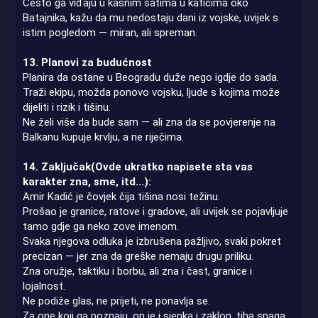
Često ga viđaju u kasnim satima u kafićima oko
Batajnika, kažu da mu nedostaju dani iz vojske, uvijek s
istim pogledom — miran, ali spreman.
13. Planovi za budućnost
Planira da ostane u Beogradu duže nego igdje do sada.
Traži ekipu, možda ponovo vojsku, ljude s kojima može
dijeliti i rizik i tišinu.
Ne želi više da bude sam — ali zna da se povjerenje na
Balkanu kupuje krvlju, a ne riječima.
14. Zaključak(Ovde ukratko napisete sta vas
karakter zna, sme, itd...):
Amir Kadić je čovjek čija tišina nosi težinu.
Prošao je granice, ratove i gradove, ali uvijek se pojavljuje
tamo gdje ga neko zove imenom.
Svaka njegova odluka je izbrušena pažljivo, svaki pokret
precizan — jer zna da greške nemaju drugu priliku.
Zna oružje, taktiku i borbu, ali zna i čast, granice i
lojalnost.
Ne podiže glas, ne prijeti, ne ponavlja se.
Za one koji ga poznaju, on je i sjenka i zaklon, tiha snaga