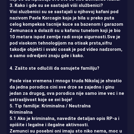
3. Kako i gde su se sastajali viši službenici?
Visi sluzbenici su se sastajali u njihovoj kafani pod
nazivom Pavle Korcagin koja je bila u preko puta
celog kompeksa tacnije kuce sa bazenom i garazom
Zemunaca a dolazili su u kafanu tunelom koji je bio
10 metara ispod zemlje radi svoje sigurnosti.Sve je
pod visokom tehnologijom na otisak prsta,sifru
takodje objekti i svaki cosak je pod video nadzorom,
a samo odredjeni znaju gde i kako.
4. Zašto ste odlučili da osnujete familiju?
Posle vise vremena i mnogo truda Nikolaj je shvatio
da jedna porodica cini sve drze se zajedno i ginu
jedan za drugog, ova porodica nije samo ime vec i ne
ustrasljivost koje se svi boje!
5. Tip familije: Kriminalna / Neutralna
Kriminalna
5.1 Ako je kriminalna, navedite detaljan opis RP-a i
opišite i legalne i ilegalne aktivnosti.
Zemunci su posebni oni imaju sto niko nema, moc u