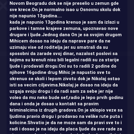
Novom Beogradu dok se nije preselio u zemun gde
sve krece.On je normalno isao u Osnovnu skolu dok
nije napunio 13godina....
kada je napunio 13godina krenuo je sam da izlazi u
parkove i tamne krajeve zemuna, upoznavao nove
drugare i ljude.Jednog dana On je sa svojim drugom
Mihicem dosao na ideju da naprave pare da ne
uzimaju vise od roditelja jer su smatrali da su
sposobni da zarade svoj dinar, nazalost poslovi sa
kojima su krenuli nisu bili legalni radili su za starije
ljude i prodavali drogu.Oni su to radili 2 godine do
njihove 16godine drug Mihic je napustio sve to
okrenuo se skoli i lepom zivotu dok je Nikolaj ostao
isti sa vecim ciljevima.Nikolaj je dosao na ideju da
uzgaja svoju drogu i da radi sam za sebe jer nije
voleo da mu neko bude sef,radio je lepo prvih godinu
dana i onda je dosao u kontakt sa pravim
kriminalcima iz drugih gradova.On je sklopio veze sa
ljudima pravio drogu i prodavao na velike rute puta i
kolicine.Shvatio je da ne moze sam da pravi sve to i
radi i dosao je na ideju da placa ljude da sve rade za