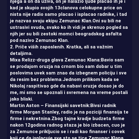
njega a on da uziva, on je nalazio ljude placao ih je i
kad je skupio svojih 13clanova celokupne price on
nista nije radio samo placao i isplacao radnike, i tad
je nazvao svoju ekipu Zemunac Klan.Oni su bili ne
ustrasivi svuda, svako ko ih vidi je skrenuo pogled sa
njih jer su bili zestoki momci beogradskog asfalta
pod nazivo Zemunac Klan.
2. Priče viših zaposlenih. Kratka, ali sa važnim
detaljima.
Mixa Relizz-druga glava Zemunac Klana:Bavio sam
se prodajom oruzja na crnom bio sam dobar u tim
poslovima uvek sam znao da izbegnem policiju i sve
da resim bez problema.Jednom prilikom kada se
Nikolaj raspitivao gde da nabavi oruzje dosao je do
me, mi smo se upoznali i svremena na vreme postali
jako bliski.
Martin Aston – Finansijski savetnik:Bivsi radnik
firme Morgan Stanley, radio je na poziciji finansija te
firme i nekretnina.Zbog tajne kradje budzeta firme
nakon 12godina radnog staza je bio izbacen, cuo je
za Zemunce prikljucio se i radi kao finanser i covek
koji ce da isplacuje sve sto se tice Zemunac Klana.