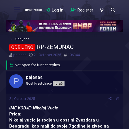
Log in
Register
Odbijeno
RP-ZEMUNAC
ODBIJENO
T
S
#
pajaaaa
21 October 2025
106344
h
t
r
Not open for further replies.
a
e
r
a
t
pajaaaa
P
d
d
Gost Prestolnice
Igrač
s
a
t
t
a
e
21 October 2025
#1
r
t
IME VODJE: Nikolaj Vucic
e
Prica:
r
Nikolaj vucic je rodjen u opstini Zvezdara u
Beogradu, kao mali do svoje 7godine je ziveo na