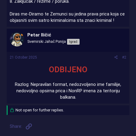
8. Zaključak / rezime / poruka.
Diras me-Diramo te Zemunci su jedina prava prica koja ce
objasniti svim satro kriminalcima sta znaci kriminal !
Petar Iličić
Svemirski Jahač Ponija
Igrač
21 October 2025
#2
ODBIJENO
Razlog: Nepravilan format, nedozvoljeno ime familije,
nedovoljno opsirna prica i NonRP imena za teritoriju
balkana.
Not open for further replies.
Link
Share: